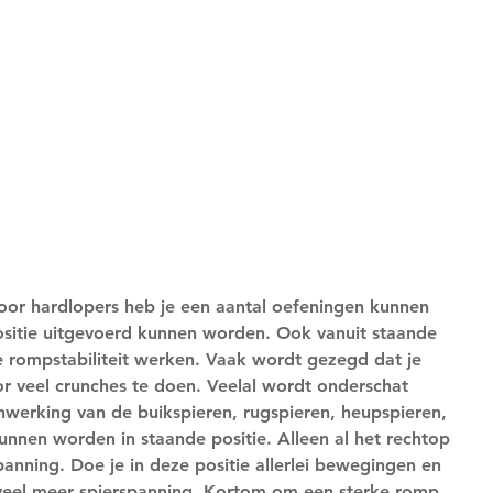
 voor hardlopers heb je een aantal oefeningen kunnen 
ositie uitgevoerd kunnen worden. Ook vanuit staande 
je rompstabiliteit werken. Vaak wordt gezegd dat je 
r veel crunches te doen. Veelal wordt onderschat 
enwerking van de buikspieren, rugspieren, heupspieren, 
unnen worden in staande positie. Alleen al het rechtop 
panning. Doe je in deze positie allerlei bewegingen en 
 veel meer spierspanning. Kortom om een sterke romp 