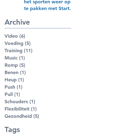
het sporten weer op
te pakken met Start
to Bootcamp
Archive
Video
(6)
6 posts
Voeding
(5)
5 posts
Training
(11)
11 posts
Music
(1)
1 post
Romp
(5)
5 posts
Benen
(1)
1 post
Heup
(1)
1 post
Push
(1)
1 post
Pull
(1)
1 post
Schouders
(1)
1 post
Flexibiliteit
(1)
1 post
Gezondheid
(5)
5 posts
Tags