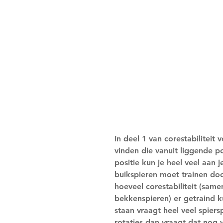
In deel 1 van corestabiliteit
vinden die vanuit liggende p
positie kun je heel veel aan 
buikspieren moet trainen doo
hoeveel corestabiliteit (sam
bekkenspieren) er getraind k
staan vraagt heel veel spiers
rotaties dan vraagt dat nog