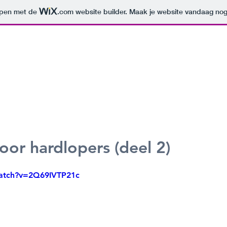
orpen met de
.com
website builder. Maak je website vandaag nog
voor hardlopers (deel 2)
watch?v=2Q69IVTP21c