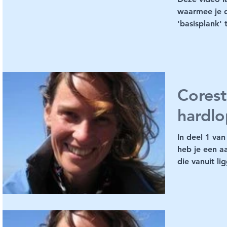
waarmee je d
'basisplank' 
Je ziet...
Corest
hardlo
In deel 1 van
heb je een a
die vanuit li
kunnen...