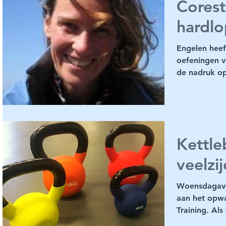
Corest
hardlo
Engelen heef
oefeningen v
de nadruk op
Deze oefenin
Kettleb
veelzi
Woensdagavon
aan het opwa
Training. Al
van...