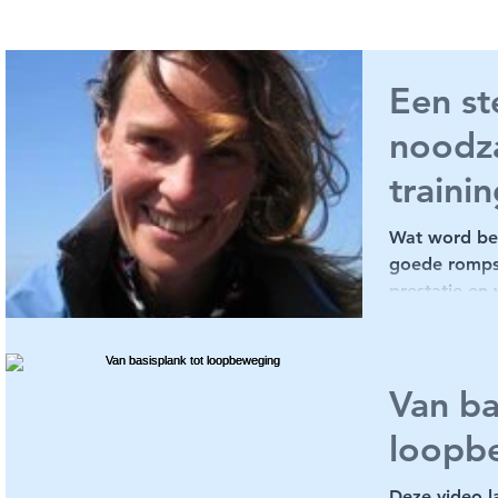
Een st
noodza
train
Wat word be
goede rompsti
prestatie en 
je...
Van ba
loopb
Deze video l